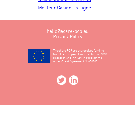
Meilleur Casino En Ligne
hello@ecare-pcp.eu
Privacy Policy
The eCare PCP project received funding
from the European Union´s Horizon 2020
Research and Innovation Programme
under Grant Agreement No856960